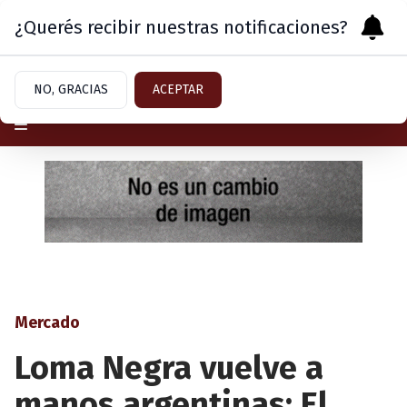
¿Querés recibir nuestras notificaciones?
Viernes 7
de
Agosto
de 2026
NO, GRACIAS
ACEPTAR
Mercado
Loma Negra vuelve a
manos argentinas: El