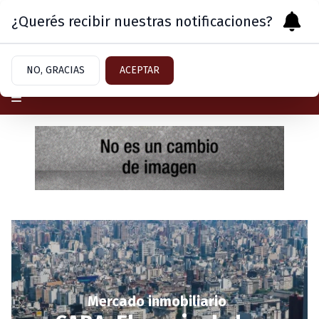
¿Querés recibir nuestras notificaciones?
Sábado 8
de
Agosto
de 2026
NO, GRACIAS
ACEPTAR
Mercado inmobiliario