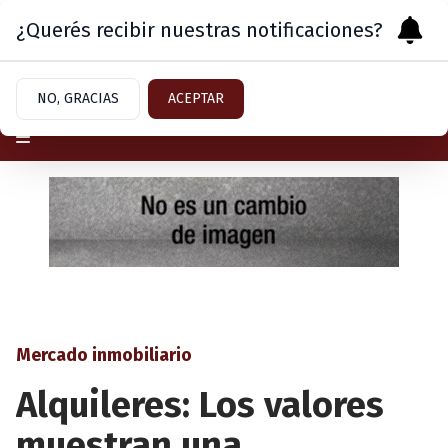
¿Querés recibir nuestras notificaciones?
Viernes 7
de
Agosto
de 2026
NO, GRACIAS
ACEPTAR
Mercado inmobiliario
Alquileres: Los valores
muestran una