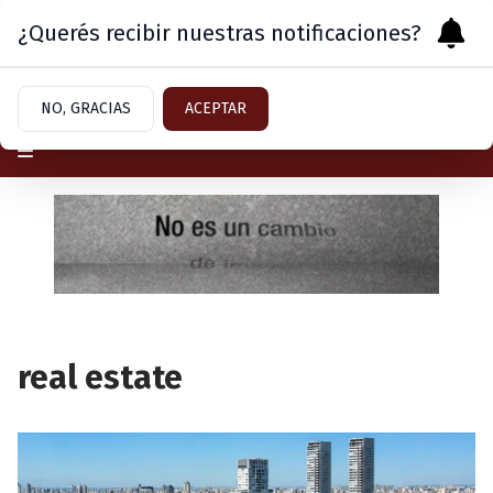
¿Querés recibir nuestras notificaciones?
Sábado 8
de
Agosto
de 2026
NO, GRACIAS
ACEPTAR
real estate