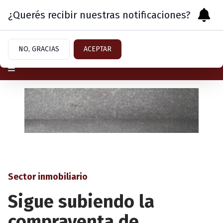
¿Querés recibir nuestras notificaciones?
Domingo 9
de
Agosto
de 2026
NO, GRACIAS
ACEPTAR
Sector inmobiliario
Sigue subiendo la
compraventa de