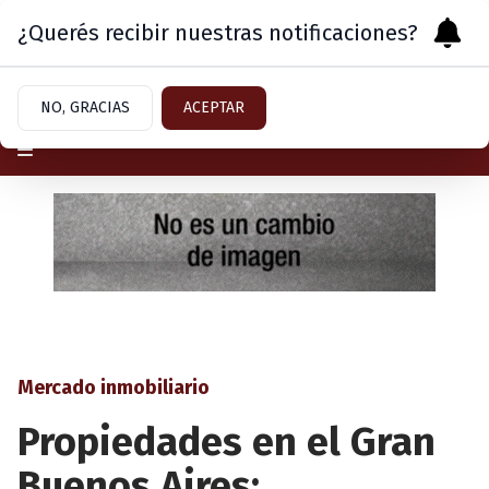
¿Querés recibir nuestras notificaciones?
Sábado 8
de
Agosto
de 2026
NO, GRACIAS
ACEPTAR
Mercado inmobiliario
Propiedades en el Gran
Buenos Aires: