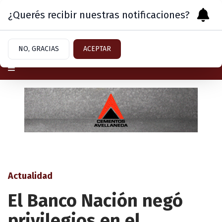
¿Querés recibir nuestras notificaciones?
Sábado 8
de
Agosto
de 2026
NO, GRACIAS
ACEPTAR
Actualidad
El Banco Nación negó
privilegios en el