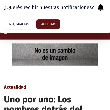
¿Querés recibir nuestras notificaciones?
Viernes 7
de
Agosto
de 2026
NO, GRACIAS
ACEPTAR
Actualidad
Uno por uno: Los
nombres detrás del