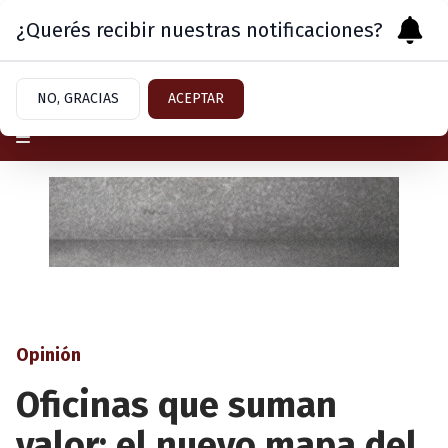
¿Querés recibir nuestras notificaciones?
Sábado 8
de
Agosto
de 2026
NO, GRACIAS
ACEPTAR
Opinión
Oficinas que suman
valor: el nuevo mapa del