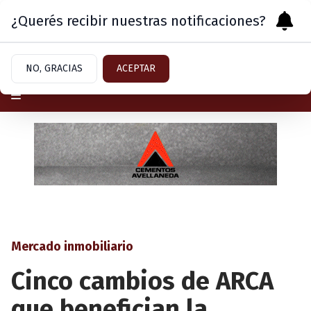
¿Querés recibir nuestras notificaciones?
Lunes 10
de
Agosto
de 2026
NO, GRACIAS
ACEPTAR
Mercado inmobiliario
Cinco cambios de ARCA
que benefician la