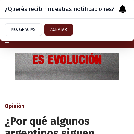
¿Querés recibir nuestras notificaciones?
Viernes 7
de
Agosto
de 2026
NO, GRACIAS
ACEPTAR
Opinión
¿Por qué algunos
argentinos siguen