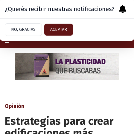
¿Querés recibir nuestras notificaciones?
Miércoles 5
de
Agosto
de 2026
NO, GRACIAS
ACEPTAR
Opinión
Estrategias para crear
edificaciones más