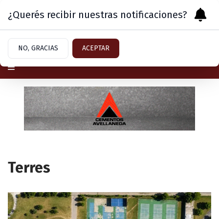
¿Querés recibir nuestras notificaciones?
Sábado 8
de
Agosto
de 2026
NO, GRACIAS
ACEPTAR
Terres