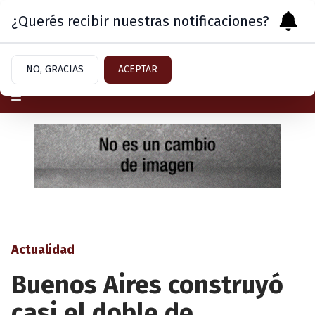
¿Querés recibir nuestras notificaciones?
Viernes 7
de
Agosto
de 2026
NO, GRACIAS
ACEPTAR
Actualidad
Buenos Aires construyó
casi el doble de