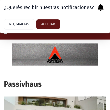
¿Querés recibir nuestras notificaciones?
Sábado 8
de
Agosto
de 2026
NO, GRACIAS
ACEPTAR
Passivhaus