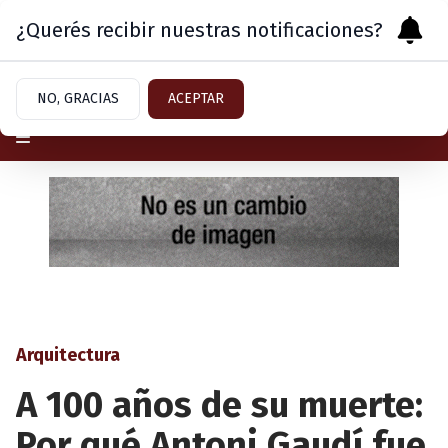
¿Querés recibir nuestras notificaciones?
Sábado 8
de
Agosto
de 2026
NO, GRACIAS
ACEPTAR
Arquitectura
A 100 años de su muerte:
Por qué Antoni Gaudí fue