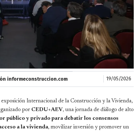
19/05/2026
ión informeconstruccion.com
exposición Internacional de la Construcción y la Vivienda,
rganizado por
CEDU+AEV
, una jornada de diálogo de alto
or público y privado para debatir los consensos
cceso a la vivienda
, movilizar inversión y promover un