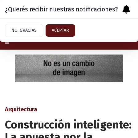
¿Querés recibir nuestras notificaciones?
Viernes 7
de
Agosto
de 2026
NO, GRACIAS
ACEPTAR
Arquitectura
Construcción inteligente:
La apuesta por la