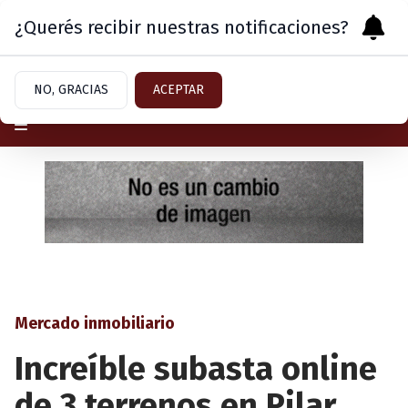
¿Querés recibir nuestras notificaciones?
Viernes 7
de
Agosto
de 2026
NO, GRACIAS
ACEPTAR
Mercado inmobiliario
Increíble subasta online
de 3 terrenos en Pilar,