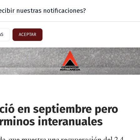
cibir nuestras notificaciones?
Mercado
Sector Inmobiliario
AS
ACEPTAR
eció en septiembre pero
érminos interanuales