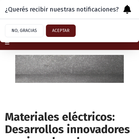
¿Querés recibir nuestras notificaciones?
Viernes 7
de
Agosto
de 2026
NO, GRACIAS
ACEPTAR
Materiales eléctricos:
Desarrollos innovadores